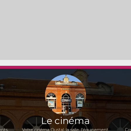
Le cinéma
nts,
Votre cinéma Oustal, la salle, l'équipement,
Co