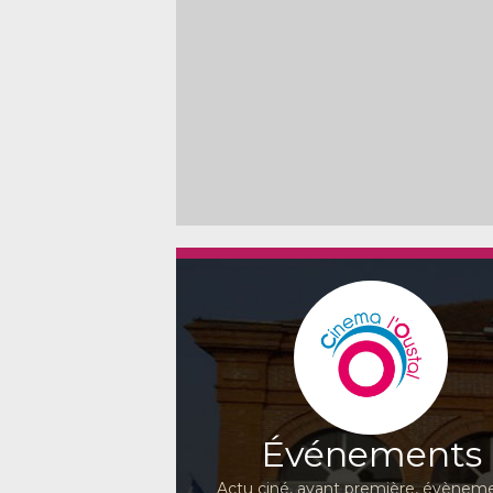
Événements
Actu ciné, avant première, évèneme