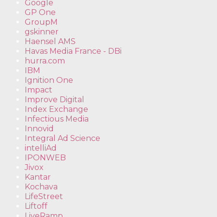
Google
GP One
GroupM
gskinner
Haensel AMS
Havas Media France - DBi
hurra.com
IBM
Ignition One
Impact
Improve Digital
Index Exchange
Infectious Media
Innovid
Integral Ad Science
intelliAd
IPONWEB
Jivox
Kantar
Kochava
LifeStreet
Liftoff
LiveRamp