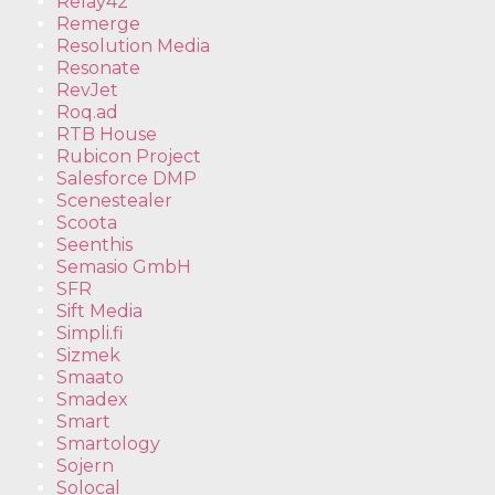
Relay42
Remerge
Resolution Media
Resonate
RevJet
Roq.ad
RTB House
Rubicon Project
Salesforce DMP
Scenestealer
Scoota
Seenthis
Semasio GmbH
SFR
Sift Media
Simpli.fi
Sizmek
Smaato
Smadex
Smart
Smartology
Sojern
Solocal