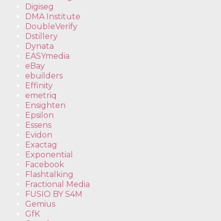
Digiseg
DMA Institute
DoubleVerify
Dstillery
Dynata
EASYmedia
eBay
ebuilders
Effinity
emetriq
Ensighten
Epsilon
Essens
Evidon
Exactag
Exponential
Facebook
Flashtalking
Fractional Media
FUSIO BY S4M
Gemius
GfK