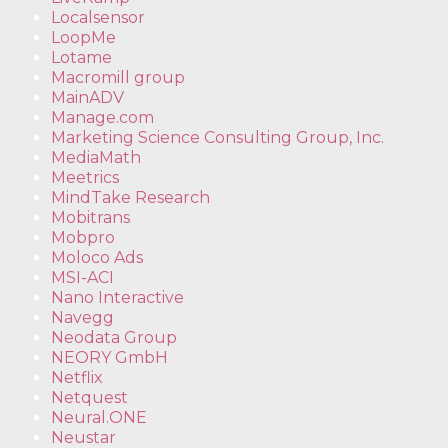
Localsensor
LoopMe
Lotame
Macromill group
MainADV
Manage.com
Marketing Science Consulting Group, Inc.
MediaMath
Meetrics
MindTake Research
Mobitrans
Mobpro
Moloco Ads
MSI-ACI
Nano Interactive
Navegg
Neodata Group
NEORY GmbH
Netflix
Netquest
Neural.ONE
Neustar