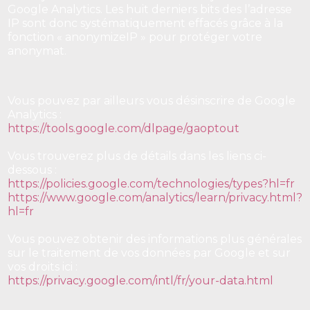
Google Analytics. Les huit derniers bits des l’adresse
IP sont donc systématiquement effacés grâce à la
fonction « anonymizeIP » pour protéger votre
anonymat.
Vous pouvez par ailleurs vous désinscrire de Google
Analytics :
https://tools.google.com/dlpage/gaoptout
Vous trouverez plus de détails dans les liens ci-
dessous :
https://policies.google.com/technologies/types?hl=fr
https://www.google.com/analytics/learn/privacy.html?
hl=fr
Vous pouvez obtenir des informations plus générales
sur le traitement de vos données par Google et sur
vos droits ici :
https://privacy.google.com/intl/fr/your-data.html