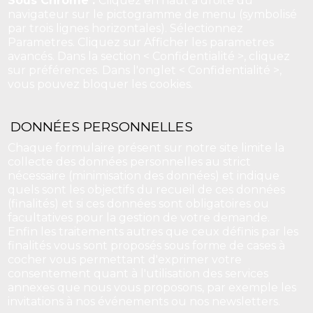
Sous Chrome :
Cliquez en haut a droite du
navigateur sur le pictogramme de menu (symbolisé
par trois lignes horizontales). Sélectionnez
Parametres. Cliquez sur Afficher les parametres
avancés. Dans la section < Confidentialité >, cliquez
sur préférences. Dans l'onglet < Confidentialité >,
vous pouvez bloquer les cookies.
DONNÉES PERSONNELLES
Chaque formulaire présent sur notre site limite la
collecte des données personnelles au strict
nécessaire (minimisation des données) et indique
quels sont les objectifs du recueil de ces données
(finalités) et si ces données sont obligatoires ou
facultatives pour la gestion de votre demande.
Enfin les traitements autres que ceux définis par les
finalités vous sont proposés sous forme de cases à
cocher vous permettant d'exprimer votre
consentement quant à l'utilisation des services
annexes que nous vous proposons, par exemple les
invitations à nos événements ou nos newsletters.