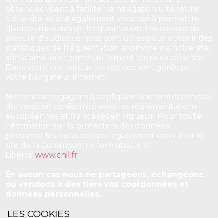
obtenues visent à faciliter la navigation ultérieure
sur le site, et ont également vocation à permettre
diverses mesures de fréquentation. Les cookies de
mesure d'audience nous sont utiles pour obtenir des
statistiques de fréquentation anonyme de notre site,
afin d'améliorer continuellement votre expérience.
Dans votre ordinateur les cookies sont gérés par
votre navigateur internet.
Nous nous engagons à appliquer une protection des
données en conformité avec les réglementations
européennes et françaises en vigueur. Pour toute
information sur la protection des données
personnelles, vous pouvez également consulter le
site de la Commission Informatique et
Liberté
www.cnil.fr
.
En aucun cas nous ne partageons, échangeons
ou vendons à des tiers vos coordonnées et
données personnelles.
LES COOKIES