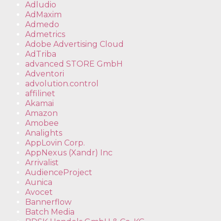
Adludio
AdMaxim
Admedo
Admetrics
Adobe Advertising Cloud
AdTriba
advanced STORE GmbH
Adventori
advolution.control
affilinet
Akamai
Amazon
Amobee
Analights
AppLovin Corp.
AppNexus (Xandr) Inc
Arrivalist
AudienceProject
Aunica
Avocet
Bannerflow
Batch Media