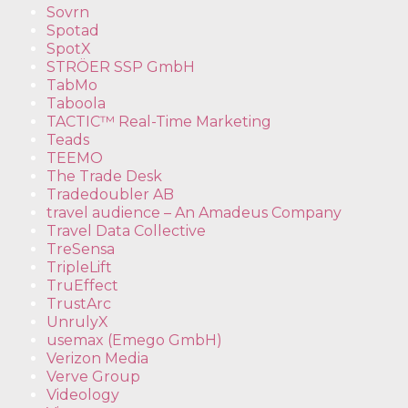
Sovrn
Spotad
SpotX
STRÖER SSP GmbH
TabMo
Taboola
TACTIC™ Real-Time Marketing
Teads
TEEMO
The Trade Desk
Tradedoubler AB
travel audience – An Amadeus Company
Travel Data Collective
TreSensa
TripleLift
TruEffect
TrustArc
UnrulyX
usemax (Emego GmbH)
Verizon Media
Verve Group
Videology