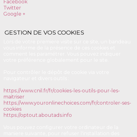
Facebook
Twitter
Google +
GESTION DE VOS COOKIES
Lors de votre premiere visite sur ce site, un bandeau
vous informe de la présence de ces cookies et
comment les paramétrer. Vous pouvez indiquer
votre préférence globalement pour le site.
Pour contrôler le dépôt de cookie via votre
navigateur et divers outils :
https://www.cnil.fr/fr/cookies-les-outils-pour-les-
maitriser
https://www.youronlinechoices.com/fr/controler-ses-
cookies
https://optout.aboutads.info
Vous pouvez configurer votre ordinateur de la
maniere suivante, pour refuser l'installation des