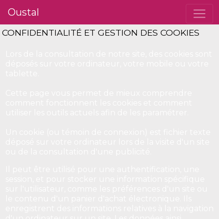
Oustal
CONFIDENTIALITÉ ET GESTION DES COOKIES
Lors de la consultation de notre site, des cookies sont
déposés sur votre ordinateur, votre mobile ou votre
tablette.
Cette page vous permet de mieux comprendre
comment fonctionnent les cookies et comment
utiliser les outils actuels afin de les paramétrer.
Un cookie (ou témoin de connexion) est fichier texte
déposé sur votre ordinateur lors de la visite d'un site
ou de la consultation d'une publicité.
Il peut être utilisé pour une authentification, une
session, et pour stocker une information spécifique
sur l'utilisateur, comme les préférences d'un site ou
le contenu d'un panier d'achat électronique. Ils
enregistrent des informations relatives à la navigation
d'un ordinateur sur un site. Les données ainsi