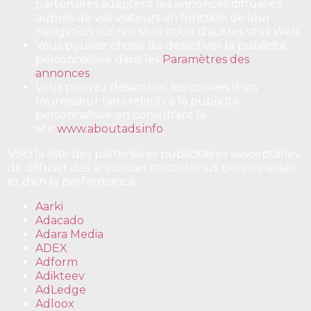
partenaires adaptent les annonces diffusées
auprès de vos visiteurs en fonction de leur
navigation sur nos sites et/ou d'autres sites Web.
Vous pouvez choisir de désactiver la publicité
personnalisée dans les
Paramètres des
annonces
.
Vous pouvez désactiver les cookies d'un
fournisseur tiers relatifs à la publicité
personnalisée en consultant le
site
www.aboutads.info
.
Voici la liste des partenaires publicitaires susceptibles
de diffuser des annonces et contenus personnalisés
et d'en la performance :
Aarki
Adacado
Adara Media
ADEX
Adform
Adikteev
AdLedge
Adloox