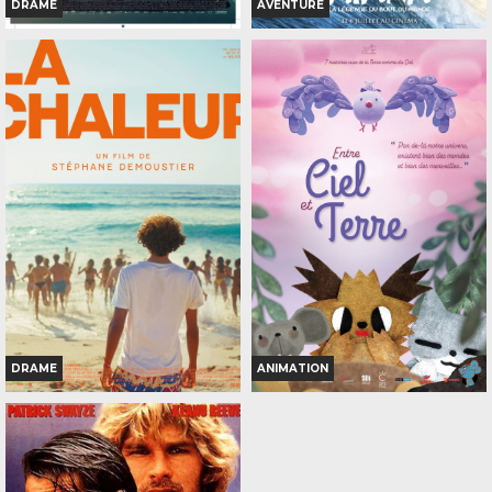
DRAME
AVENTURE
D'OÙ VIENT LE VENT
VAIANA, LA LÉGENDE DU
BOUT DU MONDE
Horaires et Infos
Horaires et Infos
Bande-annonce
Bande-annonce
Réservation
Réservation
TOUT PUBLIC
TOUT PUBLIC
VOST
71
VF
DRAME
ANIMATION
LA CHALEUR
ENTRE CIEL ET TERRE
Horaires et Infos
Horaires et Infos