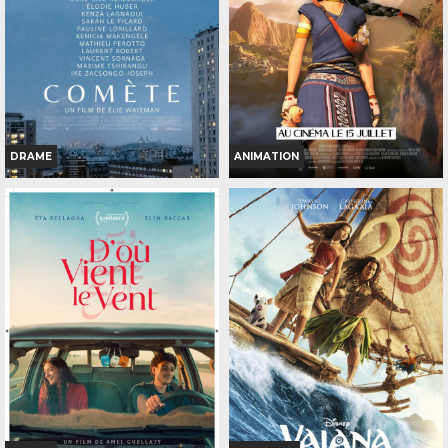
TOUT PUBLIC
INT. -12ans
VF
71
VF
DRAME
ANIMATION
COMÈTE
KAYARA, PRINCESSE INCA
Horaires et Infos
Horaires et Infos
Bande-annonce
Bande-annonce
Réservation
Réservation
TOUT PUBLIC
TOUT PUBLIC
VF
VF