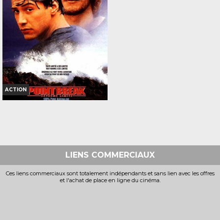
Bande-annonce
Bande-annonce
Réservation
Réservation
TOUT PUBLIC
TOUT PUBLIC
VF
VF
ACTION
POINT BREAK
Horaires et Infos
Bande-annonce
LIENS COMMERCIAUX
Réservation
Ces liens commerciaux sont totalement indépendants et sans lien avec les offres
et l'achat de place en ligne du cinéma.
INT. -12ans
VOST