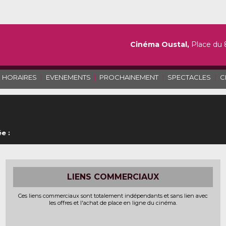
Cinéma Oustal,
Place du 
|
|
|
|
HORAIRES
EVENEMENTS
PROCHAINEMENT
SPECTACLES
C
e :
LIENS COMMERCIAUX
Ces liens commerciaux sont totalement indépendants et sans lien avec
les offres et l'achat de place en ligne du cinéma.