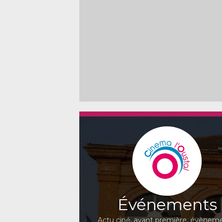
Événements
Actu ciné, avant première, évèneme