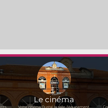
Le cinéma
nts,
Votre cinéma Oustal, la salle, l'équipement,
Co