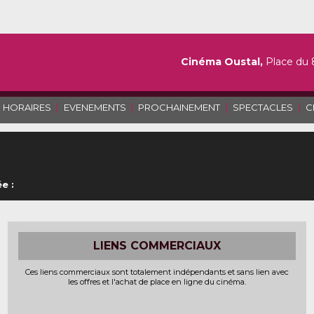
Cinéma Oustal,
Place du 
|
|
|
|
HORAIRES
EVENEMENTS
PROCHAINEMENT
SPECTACLES
C
e :
LIENS COMMERCIAUX
Ces liens commerciaux sont totalement indépendants et sans lien avec
les offres et l'achat de place en ligne du cinéma.