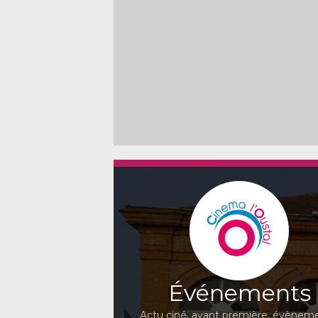
Événements
Actu ciné, avant première, évèneme