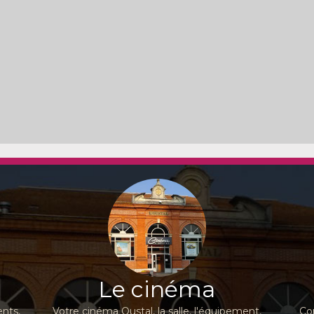
Le cinéma
nts,
Votre cinéma Oustal, la salle, l'équipement,
Co