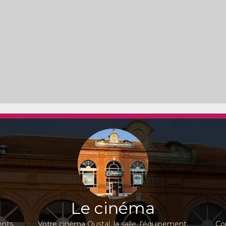
Le cinéma
nts,
Votre cinéma Oustal, la salle, l'équipement,
Co