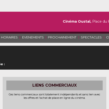
Cinéma Oustal,
Place du 
|
|
|
|
HORAIRES
EVENEMENTS
PROCHAINEMENT
SPECTACLES
C
e :
LIENS COMMERCIAUX
Ces liens commerciaux sont totalement indépendants et sans lien avec
les offres et l'achat de place en ligne du cinéma.