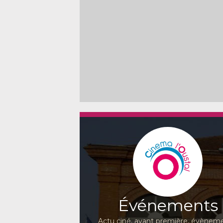
Événements
Actu ciné, avant première, évèneme