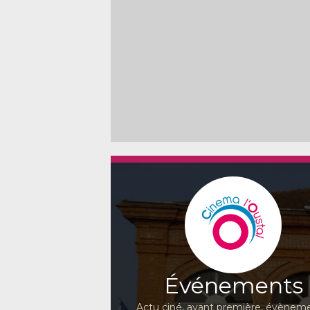
Événements
Actu ciné, avant première, évèneme