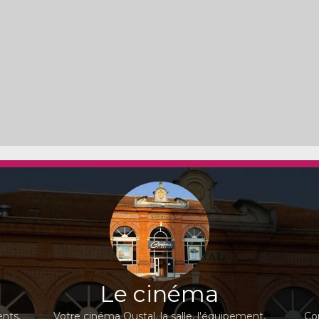
Le cinéma
nts,
Votre cinéma Oustal, la salle, l'équipement,
Co