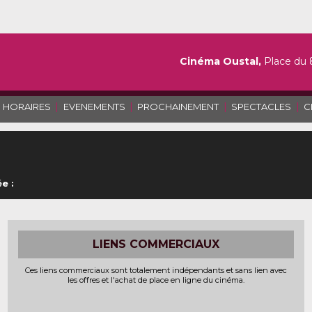
Cinéma Oustal,
Place du 
|
|
|
|
HORAIRES
EVENEMENTS
PROCHAINEMENT
SPECTACLES
C
e :
LIENS COMMERCIAUX
Ces liens commerciaux sont totalement indépendants et sans lien avec
les offres et l'achat de place en ligne du cinéma.