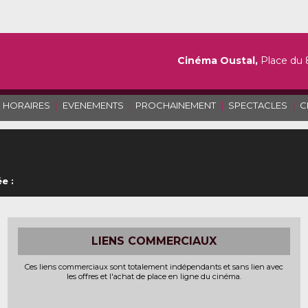
Cinéma Oustal,
Place du 
|
|
|
|
HORAIRES
EVENEMENTS
PROCHAINEMENT
SPECTACLES
C
e :
LIENS COMMERCIAUX
Ces liens commerciaux sont totalement indépendants et sans lien avec
les offres et l'achat de place en ligne du cinéma.