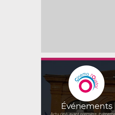
Événements
Actu ciné, avant première, évèneme