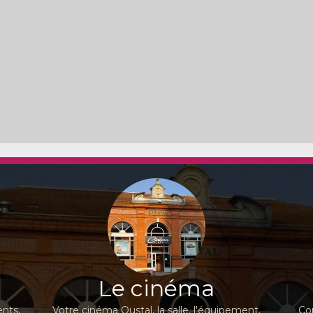
Le cinéma
nts,
Votre cinéma Oustal, la salle, l'équipement,
Co