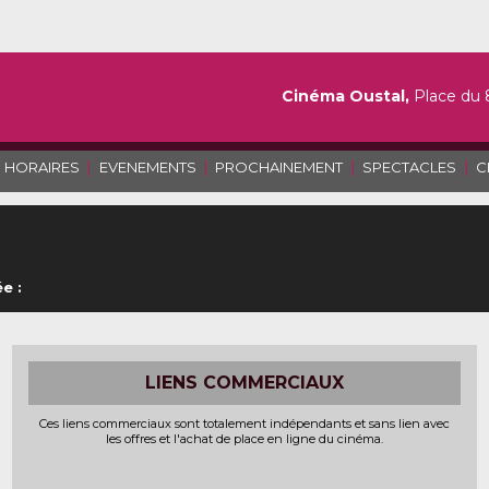
Cinéma Oustal,
Place du 
|
|
|
|
HORAIRES
EVENEMENTS
PROCHAINEMENT
SPECTACLES
C
e :
LIENS COMMERCIAUX
Ces liens commerciaux sont totalement indépendants et sans lien avec
les offres et l'achat de place en ligne du cinéma.