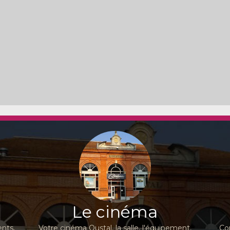
Le cinéma
nts,
Votre cinéma Oustal, la salle, l'équipement,
Co