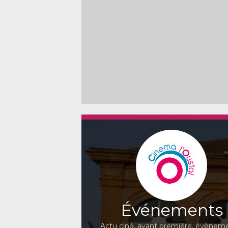
Événements
Actu ciné, avant première, évèneme