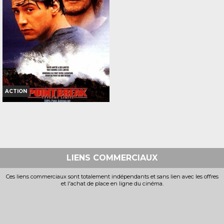
Bande-annonce
Bande-annonce
Réservation
Réservation
TOUT PUBLIC
TOUT PUBLIC
VF
VF
ACTION
POINT BREAK
Horaires et Infos
Bande-annonce
LIENS COMMERCIAUX
Réservation
Ces liens commerciaux sont totalement indépendants et sans lien avec les offres
et l'achat de place en ligne du cinéma.
INT. -12ans
VOST