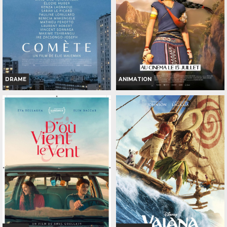
TOUT PUBLIC
INT. -12ans
VF
71
VF
DRAME
ANIMATION
COMÈTE
KAYARA, PRINCESSE INCA
Horaires et Infos
Horaires et Infos
Bande-annonce
Bande-annonce
Réservation
Réservation
TOUT PUBLIC
TOUT PUBLIC
VF
VF