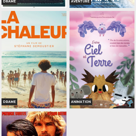
DRAME
AVENTURE
D'OÙ VIENT LE VENT
VAIANA, LA LÉGENDE DU
BOUT DU MONDE
Horaires et Infos
Horaires et Infos
Bande-annonce
Bande-annonce
Réservation
Réservation
TOUT PUBLIC
TOUT PUBLIC
VOST
71
VF
DRAME
ANIMATION
LA CHALEUR
ENTRE CIEL ET TERRE
Horaires et Infos
Horaires et Infos